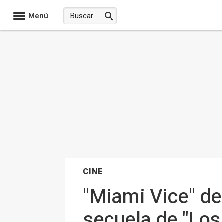
Menú
CINE
"Miami Vice" de
secuela de "Los 