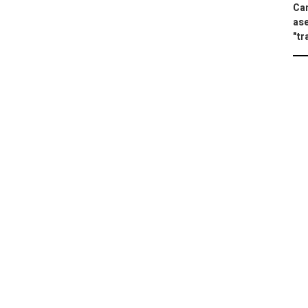
Can
ase
"tr