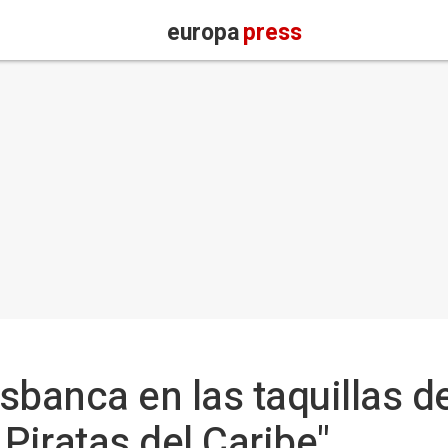
europa
press
sbanca en las taquillas d
Piratas del Caribe"