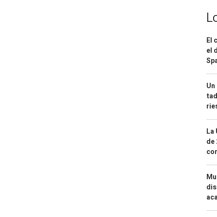
L
El 
el 
Spa
Un 
tad
ri
La 
de 
com
Mue
dis
aca