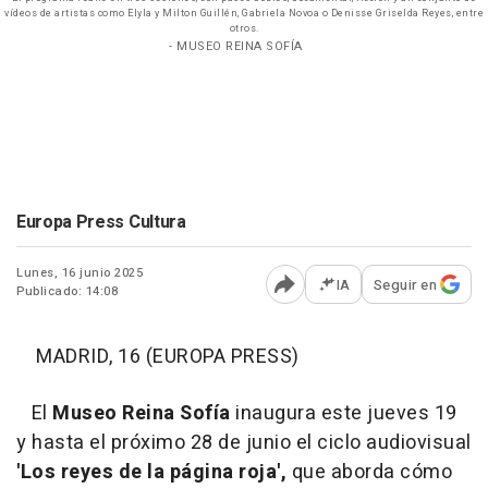
vídeos de artistas como Elyla y Milton Guillén, Gabriela Novoa o Denisse Griselda Reyes, entre
otros.
- MUSEO REINA SOFÍA
Europa Press Cultura
Lunes, 16 junio 2025
IA
Seguir en
Publicado: 14:08
Abrir opciones para comp
MADRID, 16 (EUROPA PRESS)
El
Museo Reina Sofía
inaugura este jueves 19
y hasta el próximo 28 de junio el ciclo audiovisual
'Los reyes de la página roja',
que aborda cómo