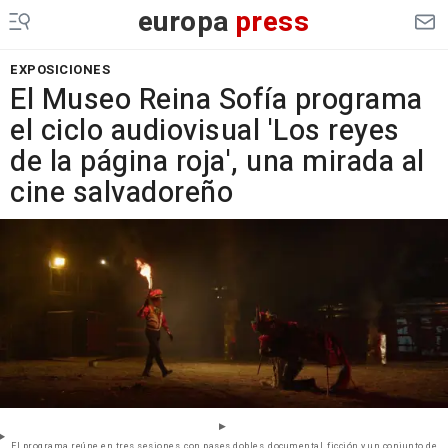
europa
press
EXPOSICIONES
El Museo Reina Sofía programa
el ciclo audiovisual 'Los reyes
de la página roja', una mirada al
cine salvadoreño
El programa reúne en tres sesiones, con pases dobles, documental, ficción y un conjunto de