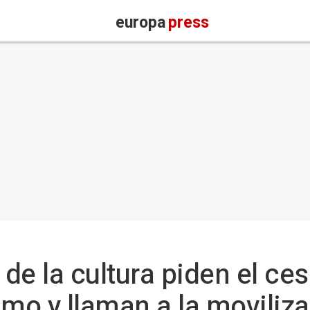
europa
press
e la cultura piden el ces
imo y llaman a la moviliza