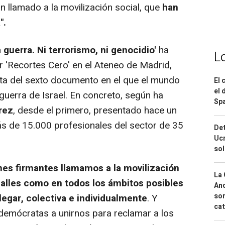
n llamado a la movilización social, que
han
".
 guerra. Ni terrorismo, ni genocidio'
ha
L
r 'Recortes Cero' en el Ateneo de Madrid,
ta del sexto documento en el que el mundo
El 
el 
a guerra de Israel. En concreto, según ha
Spa
rez
, desde el primero, presentado hace un
más de 15.000 profesionales del sector de 35
Det
Ucr
so
nes firmantes llamamos a la movilización
La 
 calles como en todos los ámbitos posibles
And
sor
egar, colectiva e individualmente
. Y
cat
demócratas a unirnos para reclamar a los