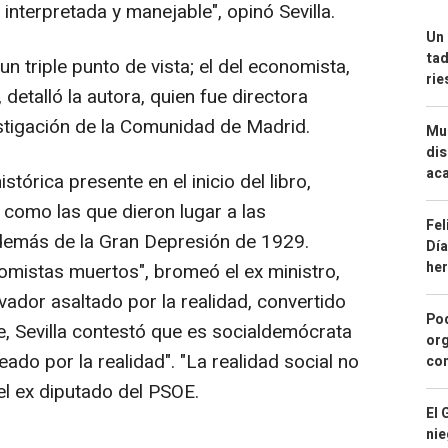
interpretada y manejable", opinó Sevilla.
Un 
tad
un triple punto de vista; el del economista,
ri
, detalló la autora, quien fue directora
stigación de la Comunidad de Madrid.
Mue
dis
aca
stórica presente en el inicio del libro,
s como las que dieron lugar a las
Fel
demás de la Gran Depresión de 1929.
Día
he
mistas muertos", bromeó el ex ministro,
ador asaltado por la realidad, convertido
Pod
te, Sevilla contestó que es socialdemócrata
org
ado por la realidad". "La realidad social no
con
 el ex diputado del PSOE.
El 
nie