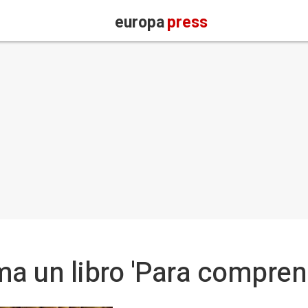
europa
press
rma un libro 'Para comprend