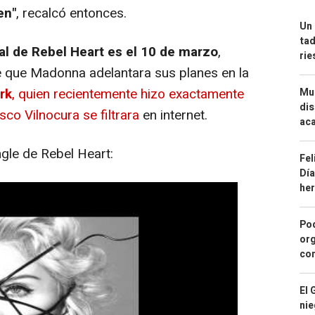
en"
, recalcó entonces.
Un 
tad
ial de
Rebel Heart
es el 10 de marzo
,
ri
e que Madonna adelantara sus planes en la
rk
, quien recientemente hizo exactamente
Mue
dis
co Vilnocura se filtrara
en internet.
aca
ngle de
Rebel Heart
:
Fel
Día
he
Pod
org
con
El 
nie