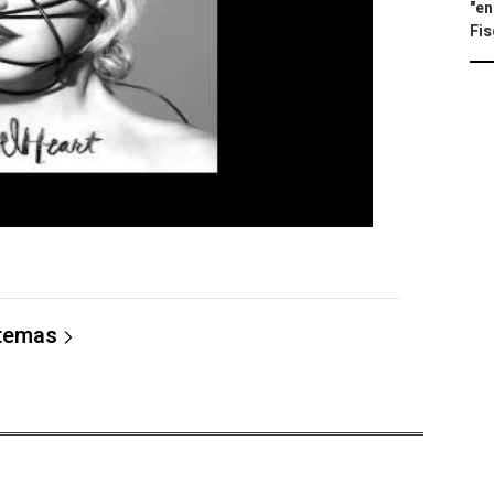
"en
Fis
 temas