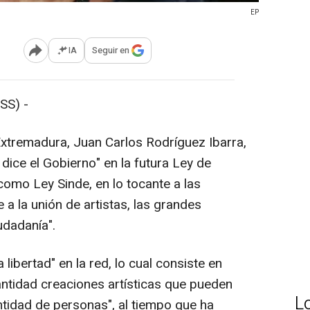
EP
IA
Seguir en
Abrir opciones para compartir
SS) -
 Extremadura, Juan Carlos Rodríguez Ibarra,
dice el Gobierno" en la futura Ley de
omo Ley Sinde, en lo tocante a las
 a la unión de artistas, las grandes
udadanía".
libertad" en la red, lo cual consiste en
antidad creaciones artísticas que pueden
L
ntidad de personas", al tiempo que ha