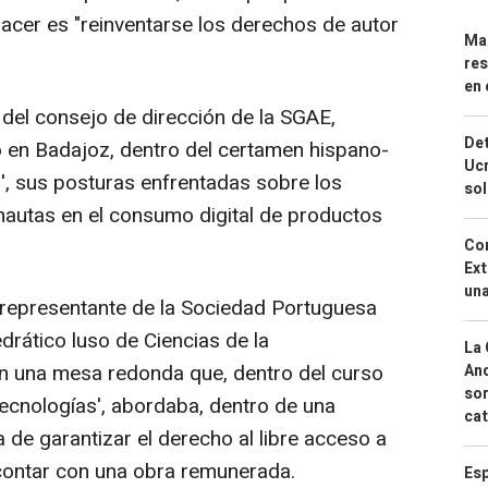
hacer es "reinventarse los derechos de autor
Mar
res
en 
 del consejo de dirección de la SGAE,
Det
 en Badajoz, dentro del certamen hispano-
Ucr
r', sus posturas enfrentadas sobre los
so
rnautas en el consumo digital de productos
Cor
Ext
una
 representante de la Sociedad Portuguesa
edrático luso de Ciencias de la
La 
n una mesa redonda que, dentro del curso
And
sor
tecnologías', abordaba, dentro de una
cat
 de garantizar el derecho al libre acceso a
 contar con una obra remunerada.
Esp