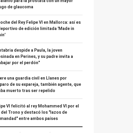
alafilo para la próstata con un mayor
esgo de glaucoma
coche del Rey Felipe VI en Mallorca: así es
deportivo de edición limitada 'Made in
in'
tabria despide a Paula, la joven
sinada en Perines, y su padre invita a
abajar por el perdón"
re una guardia civil en Llanes por
paro de su expareja, también agente, que
ba muerto tras ser repelido
ipe VI felicitó al rey Mohammed VI por el
 del Trono y destacó los "lazos de
rmandad" entre ambos países