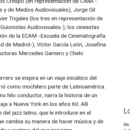
os Crespo (en representación de CIMA -
 y de Medios Audiovisuales), Jorge Gil
er Trigales (los tres en representación de
uionistas Audiovisuales-); los cineastas
ación de la ECAM -Escuela de Cinematografía
ad de Madrid-), Víctor García León, Josefina
oductoras Mercedes Gamero y Chelo
rero se inspira en un viaje iniciático del
rió como mochilero parte de Latinoamérica.
o hilo conductor, narra la historia de un
aja a Nueva York en los años 60. Allí
L
del jazz latino, que le introduce en el
que cambia su manera de hacer música y de
Un 