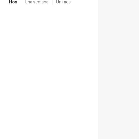
Hoy
Una semana
Un mes