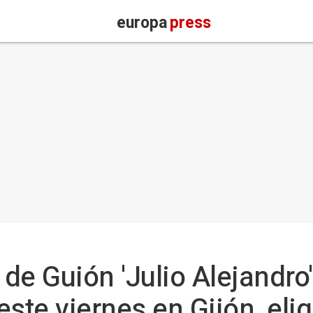
europa
press
de Guión 'Julio Alejandro
ste viernes en Gijón, elig