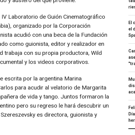
ido y austero del que proviene.
tad
ri
el IV Laboratorio de Guión Cinematográfico
El 
bia), organizado por la Corporación
el 
ionista acudió con una beca de la Fundación
Spa
do como guionista, editor y realizador en
Can
ad trabaja con su propia productora, Wild
ase
cumental y los videos corporativos.
"tr
e escrita por la argentina Marina
Mue
dis
arlos para acudir al velatorio de Margarita
aca
pañera de vida y tango. Juntos formaron la
entino pero su regreso le hará descubrir un
Fel
zereszevsky es directora, guionista y
Día
he