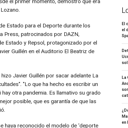
desde el primer momento, demostró que era
L
e Lozano.
El 
de Estado para el Deporte durante los
el 
a Press, patrocinados por DAZN,
Spa
de Estado y Repsol, protagonizado por el
vier Guillén en el Auditorio El Beatriz de
Det
Ucr
so
izo Javier Guillén por sacar adelante La
La 
cultades". "Lo que ha hecho es escribir un
And
sor
i hay otra pandemia. Es llamativo su grado
cat
mejor posible, que es garantía de que las
ió.
¿Dó
Map
en 
se haya reconocido el modelo de 'deporte