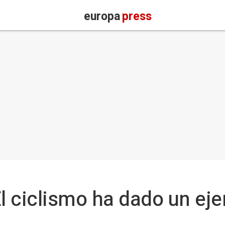
europa
press
El ciclismo ha dado un ej