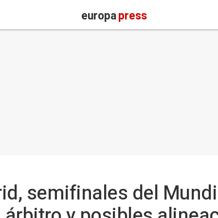
europa
press
id, semifinales del Mundi
 árbitro y posibles alinea