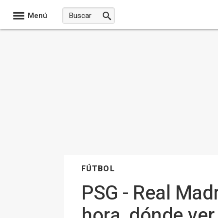
Menú
FÚTBOL
PSG - Real Madr
hora, dónde ver,