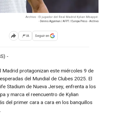
Archivo - El jugador del Real Madrid Kylian Mbappé.
- Dennis Agyeman / AFP7 / Europa Press - Archivo
IA
Seguir en
Abrir opciones para compartir
S) -
l Madrid protagonizan este miércoles 9 de
s esperadas del Mundial de Clubes 2025. El
ife Stadium de Nueva Jersey, enfrenta a los
a y marca el reencuentro de Kylian
 del primer cara a cara en los banquillos
.