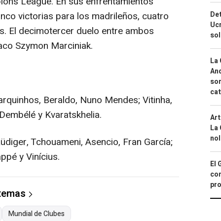
ions League. En sus enfrentamientos
Det
inco victorias para los madrileños, cuatro
Ucr
es. El decimotercer duelo entre ambos
so
olaco Szymon Marciniak.
La 
And
sor
cat
quinhos, Beraldo, Nuno Mendes; Vitinha,
Dembélé y Kvaratskhelia.
Art
La 
nol
Rüdiger, Tchouameni, Asencio, Fran García;
ppé y Vinícius.
El 
con
pro
 temas
Mundial de Clubes