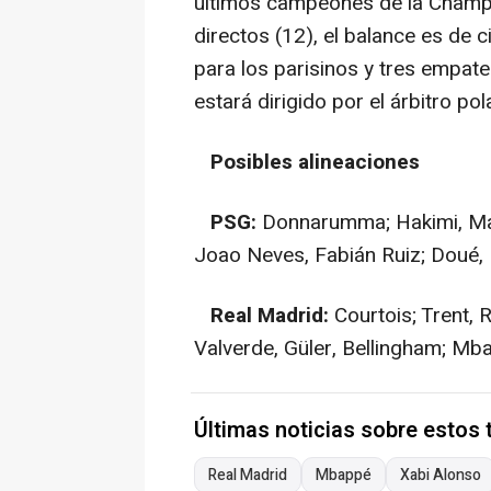
últimos campeones de la Champ
directos (12), el balance es de c
para los parisinos y tres empat
estará dirigido por el árbitro p
Posibles alineaciones
PSG:
Donnarumma; Hakimi, Mar
Joao Neves, Fabián Ruiz; Doué, 
Real Madrid:
Courtois; Trent, 
Valverde, Güler, Bellingham; Mba
Últimas noticias sobre estos
Real Madrid
Mbappé
Xabi Alonso