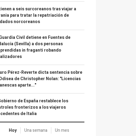
ienen a seis surcoreanos tras viajar a
ania para tratar la repatriación de
ldados norcoreanos
Guardia Civil detiene en Fuentes de
alucía (Sevilla) a dos personas
prendidas in fraganti robando
alizadores
uro Pérez-Reverte dicta sentencia sobre
Odisea de Christopher Nolan: "Licencias
anescas aparte..."
Gobierno de España restablece los
troles fronterizos a los viajeros
cedentes de Italia
Hoy
Una semana
Un mes