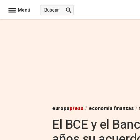
Menú
europa
press
/
economía finanzas
/
El BCE y el Ban
años su acuerdo