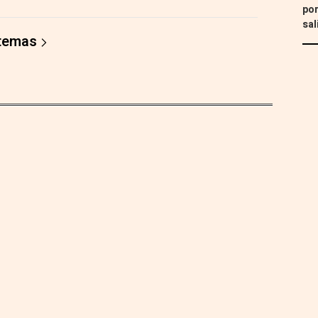
por
sal
 temas