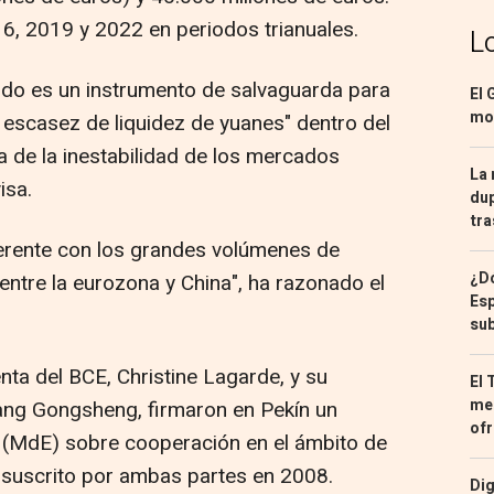
6, 2019 y 2022 en periodos trianuales.
L
rdo es un instrumento de salvaguarda para
El 
mon
a escasez de liquidez de yuanes" dentro del
de la inestabilidad de los mercados
La 
isa.
dup
tra
erente con los grandes volúmenes de
¿Dó
 entre la eurozona y China", ha razonado el
Esp
sub
enta del BCE, Christine Lagarde, y su
El 
med
ang Gongsheng, firmaron en Pekín un
ofr
MdE) sobre cooperación en el ámbito de
l suscrito por ambas partes en 2008.
Dig