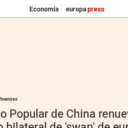
Economía
europa
press
finanzas
co Popular de China renue
 bilateral de 'swap' de eu