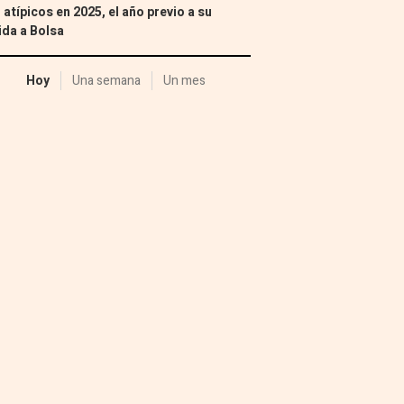
 atípicos en 2025, el año previo a su
ida a Bolsa
Hoy
Una semana
Un mes