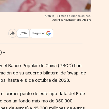
Archivo - Billetes de yuanes chinos.
- Johannes Neudecker/dpa - Archivo
IA
Seguir en
Abrir opciones para compartir
) -
 y el Banco Popular de China (PBOC) han
ación de su acuerdo bilateral de 'swap' de
ños, hasta el 8 de octubre de 2028.
el primer pacto de este tipo data del 8 de
do con un fondo máximo de 350.000
ones de euros) y 45.000 millones de euros.