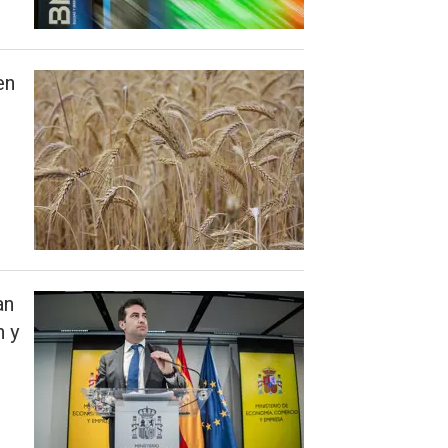
en
an
n y