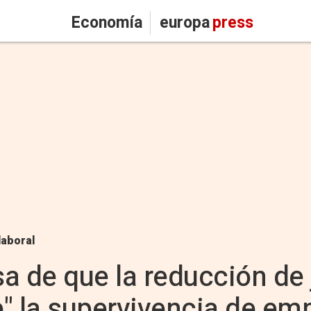
Economía
europa
press
laboral
a de que la reducción de
te" la supervivencia de em