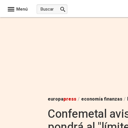
Menú
europa
press
/
economía finanzas
/
Confemetal avis
pondrá al "lími