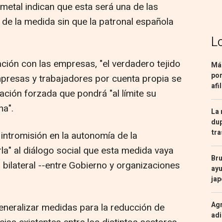
etal indican que esta será una de las
de la medida sin que la patronal española
L
ción con las empresas, "el verdadero tejido
Más
por
presas y trabajadores por cuenta propia se
afi
ción forzada que pondrá "al límite su
na".
La 
dup
tra
intromisión en la autonomía de la
rla" al diálogo social que esta medida vaya
Bru
bilateral --entre Gobierno y organizaciones
ayu
ja
Agr
neralizar medidas para la reducción de
adi