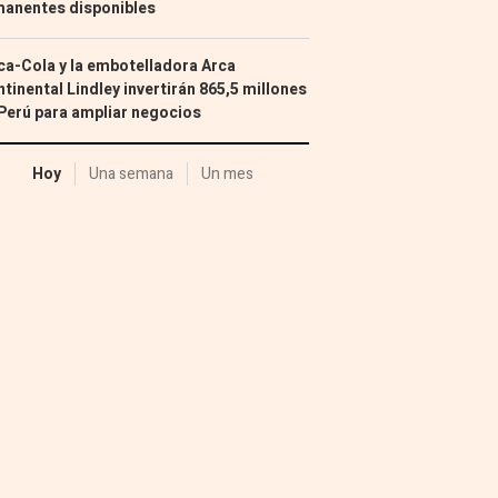
manentes disponibles
a-Cola y la embotelladora Arca
tinental Lindley invertirán 865,5 millones
Perú para ampliar negocios
Hoy
Una semana
Un mes