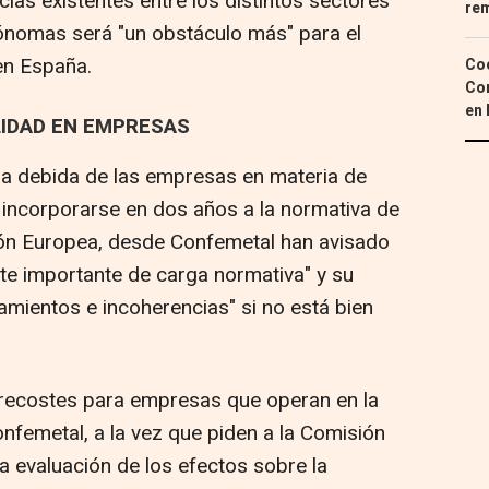
cias existentes entre los distintos sectores
re
ónomas será "un obstáculo más" para el
en España.
Coc
Con
en 
LIDAD EN EMPRESAS
cia debida de las empresas en materia de
 incorporarse en dos años a la normativa de
ón Europea, desde Confemetal han avisado
te importante de carga normativa" y su
amientos e incoherencias" si no está bien
brecostes para empresas que operan en la
nfemetal, a la vez que piden a la Comisión
 evaluación de los efectos sobre la