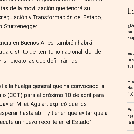
rtas de la movilización que tendrá su
L
esregulación y Transformación del Estado,
o Sturzenegger.
¿De
sus
req
encia en Buenos Aires, también habrá
da distrito del territorio nacional, donde
Esp
 sindicato las que definirán las
los
tur
His
sí a la huelga general que ha convocado la
de 
jo (CGT) para el próximo 10 de abril para
1.6
avier Milei. Aguiar, explicó que los
Equ
perar hasta abril y tienen que evitar que a
ret
jecute un nuevo recorte en el Estado".
la 