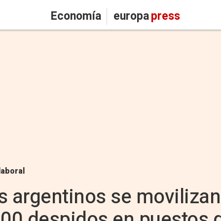
Economía
europa
press
laboral
s argentinos se movilizan
000 despidos en puestos 