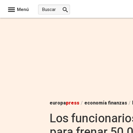
Menú
europa
press
/
economía finanzas
/
Los funcionario
para frenar 50.