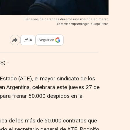
Decenas de personas durante una marcha en marzo
- Sebastián Hipperdinger - Europa Press
IA
Seguir en
Abrir opciones para compartir
S) -
Estado (ATE), el mayor sindicato de los
en Argentina, celebrará este jueves 27 de
para frenar 50.000 despidos en la
tica de los más de 50.000 contratos que
ado el secretario general de ATE, Rodolfo