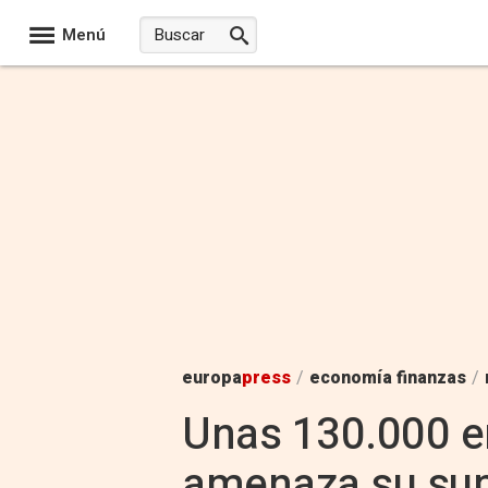
Menú
europa
press
/
economía finanzas
/
Unas 130.000 e
amenaza su supe