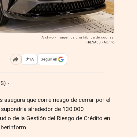
Archivo - Imagen de una fábrica de coches.
- RENAULT - Archivo
IA
Seguir en
Abrir opciones para compartir
S) -
 asegura que corre riesgo de cerrar por el
e supondría alrededor de 130.000
udio de la Gestión del Riesgo de Crédito en
Iberinform.