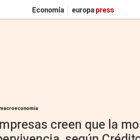
Economía
europa
press
macroeconomía
mpresas creen que la mo
rvivencia, según Crédito