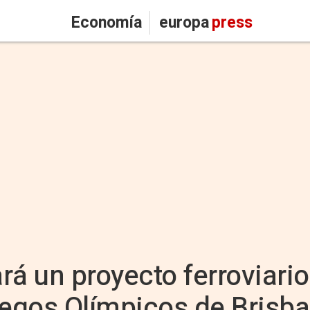
Economía
europa
press
á un proyecto ferroviario
uegos Olímpicos de Brisb