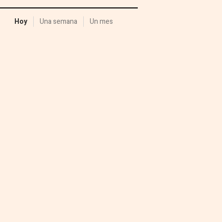
Hoy
Una semana
Un mes