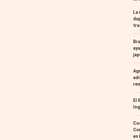
La 
dup
tra
Bru
ayu
ja
Agr
adi
re
El 
log
Coc
Con
en 