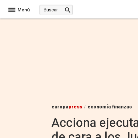
Menú
europa
press
/
economía finanzas
Acciona ejecutar
de cara a los J