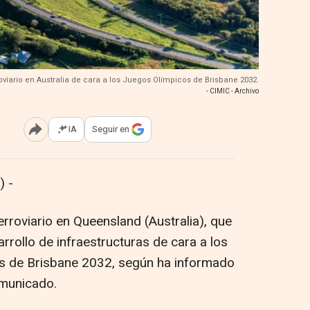
oviario en Australia de cara a los Juegos Olímpicos de Brisbane 2032.
- CIMIC - Archivo
IA
Seguir en
Abrir opciones para compartir
 -
rroviario en Queensland (Australia), que
arrollo de infraestructuras de cara a los
s de Brisbane 2032, según ha informado
omunicado.