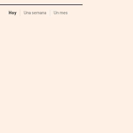
Hoy
Una semana
Un mes