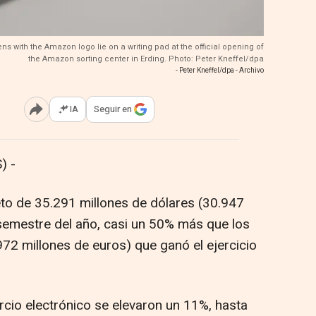
ens with the Amazon logo lie on a writing pad at the official opening of
the Amazon sorting center in Erding. Photo: Peter Kneffel/dpa
- Peter Kneffel/dpa - Archivo
IA
Seguir en
Abrir opciones para compartir
) -
to de 35.291 millones de dólares (30.947
 semestre del año, casi un 50% más que los
72 millones de euros) que ganó el ejercicio
rcio electrónico se elevaron un 11%, hasta