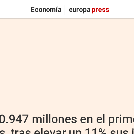
Economía
europa
press
.947 millones en el prim
, tras elevar un 11% sus 