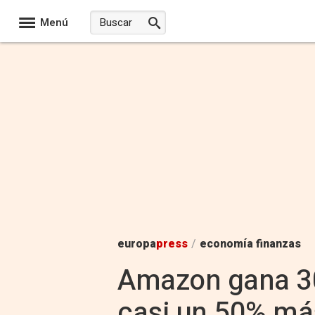
Menú
europa
press
/
economía finanzas
Amazon gana 30
casi un 50% más