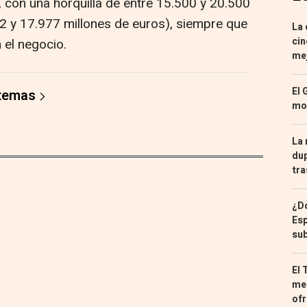
, con una horquilla de entre 15.500 y 20.500
92 y 17.977 millones de euros), siempre que
La 
cin
 el negocio.
mej
El 
 temas
mon
La 
dup
tra
¿Dó
Esp
sub
El 
med
ofr