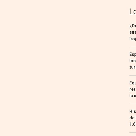
L
¿De
sus
req
Esp
los
tur
Equ
ret
la 
His
de 
1.6