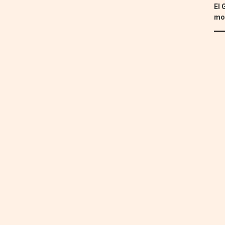
El 
mon