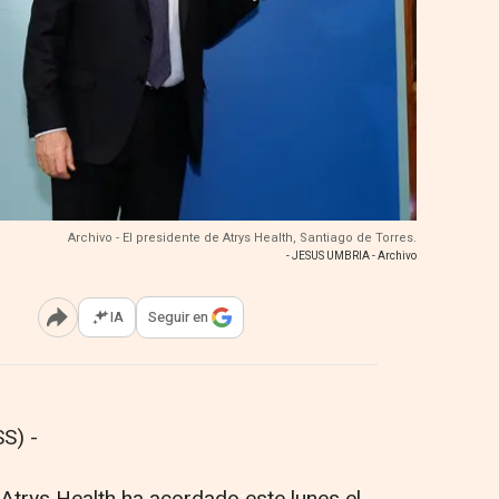
Archivo - El presidente de Atrys Health, Santiago de Torres.
- JESUS UMBRIA - Archivo
IA
Seguir en
Abrir opciones para compartir
S) -
 Atrys Health ha acordado este lunes el