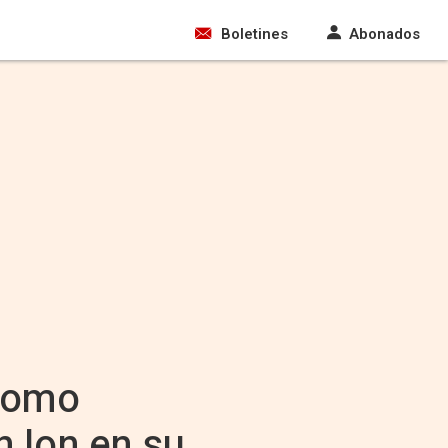
Boletines
Abonados
 como
n Ion en su