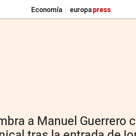
Economía
europa
press
ombra a Manuel Guerrero
cal tras la entrada de Io