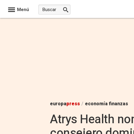
Menú
europa
press
/
economía finanzas
Atrys Health n
consejero domini