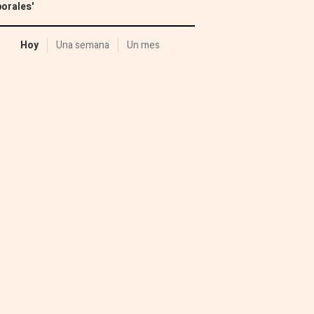
orales'
Hoy
Una semana
Un mes