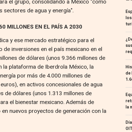
 para el grupo, consolidando a México "como
os sectores de agua y energía".
Esp
los
tur
0 MILLONES EN EL PAÍS A 2030
¿De
ica y ese mercado estratégico para el
sus
o de inversiones en el país mexicano en el
req
llones de dólares (unos 9.366 millones de
n la plataforma de Iberdrola México, la
His
de 
energía por más de 4.000 millones de
1.6
 euros), en activos concesionales de agua
es de dólares (unos 1.313 millones de
Equ
ret
 para el bienestar mexicano. Además de
la 
do en nuevos proyectos de generación con la
Día
OIT