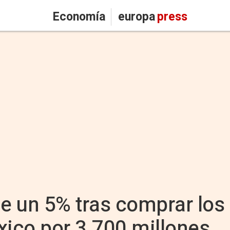
Economía
europa
press
e un 5% tras comprar los
xico por 3.700 millones