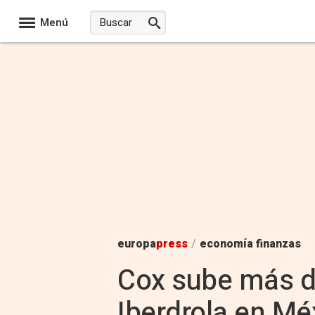
Menú
europa
press
/
economía finanzas
Cox sube más d
Iberdrola en Mé