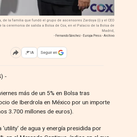
a, de la familia que fundó el grupo de ascensores Zardoya (i) y el CEO
 la ceremonia de salida a Bolsa de Cox, en el Palacio de la Bolsa de
Madrid,
- Fernando Sánchez - Europa Press - Archivo
IA
Seguir en
Abrir opciones para compartir
) -
viernes más de un 5% en Bolsa tras
cio de Iberdrola en México por un importe
nos 3.700 millones de euros).
'utility' de agua y energía presidida por