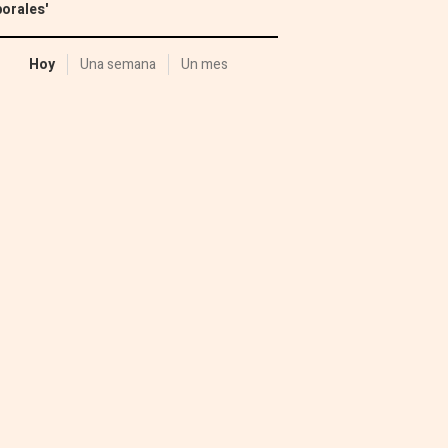
orales'
Hoy
Una semana
Un mes