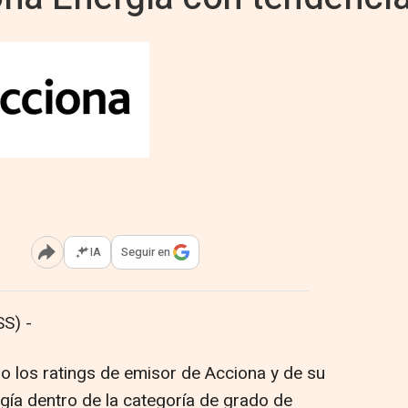
IA
Seguir en
Abrir opciones para compartir
S) -
 los ratings de emisor de Acciona y de su
rgía dentro de la categoría de grado de