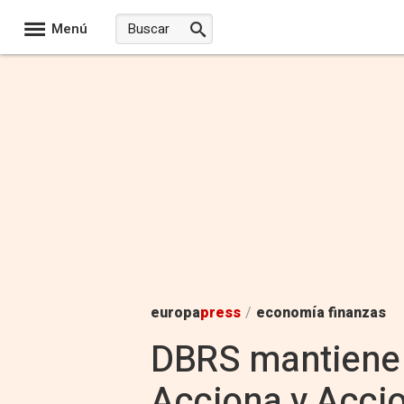
Menú
europa
press
/
economía finanzas
DBRS mantiene e
Acciona y Accio