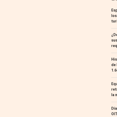
Esp
los
tur
¿De
sus
req
His
de 
1.6
Equ
ret
la 
Día
OIT