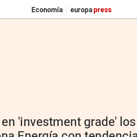
Economía
europa
press
n 'investment grade' los 
na Energía con tendencia 