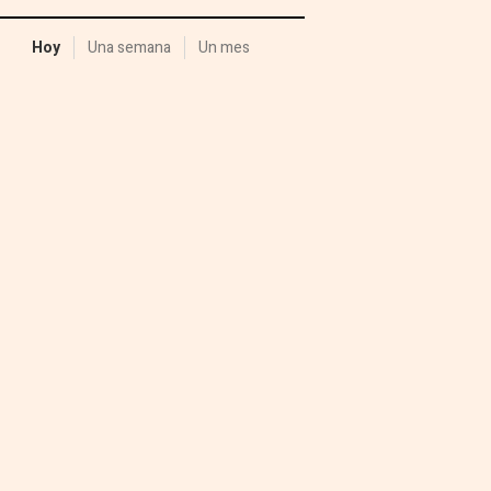
Hoy
Una semana
Un mes