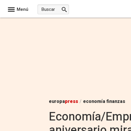
Menú
europa
press
/
economía finanzas
Economía/Empre
aniversario mir