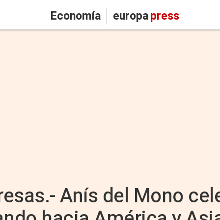
Economía
europa
press
sas.- Anís del Mono cel
ando hacia América y Asi