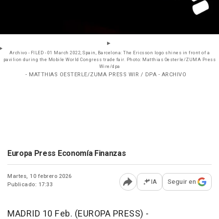
Archivo - FILED - 01 March 2022, Spain, Barcelona: The Ericsson logo shines in front of a
pavilion during the Mobile World Congress trade fair. Photo: Matthias Oesterle/ZUMA Press
Wire/dpa
- MATTHIAS OESTERLE/ZUMA PRESS WIR / DPA - ARCHIVO
Europa Press Economía Finanzas
Martes, 10 febrero 2026
IA
Seguir en
Publicado: 17:33
Abrir opciones para comp
MADRID 10 Feb. (EUROPA PRESS) -