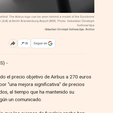
nefeld: The Airbus logo can be seen behind a model of the Eurodrone
n (ILA) at Berlin Brandenburg Airport (BER). Photo: Sebastian Christoph
Gollnow/dpa
- Sebastian Christoph Gollnow/dpa - Archivo
IA
Seguir en
Abrir opciones para compartir
S) -
do el precio objetivo de Airbus a 270 euros
or "una mejora significativa" de precios
idos, al tiempo que ha mantenido su
egún un comunicado.