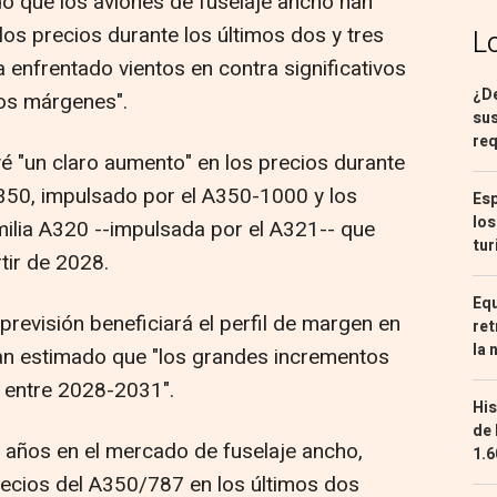
do que los aviones de fuselaje ancho han
 los precios durante los últimos dos y tres
L
 enfrentado vientos en contra significativos
¿De
los márgenes".
sus
req
evé "un claro aumento" en los precios durante
350, impulsado por el A350-1000 y los
Esp
los
ilia A320 --impulsada por el A321-- que
tur
tir de 2028.
Equ
previsión beneficiará el perfil de margen en
ret
la 
han estimado que "los grandes incrementos
 entre 2028-2031".
His
de 
 años en el mercado de fuselaje ancho,
1.6
recios del A350/787 en los últimos dos