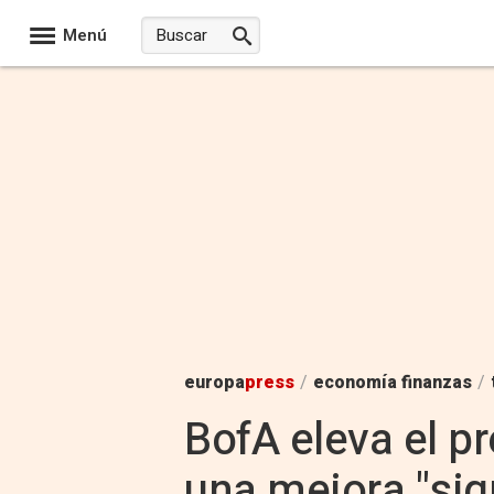
Menú
europa
press
/
economía finanzas
/
BofA eleva el pr
una mejora "sig