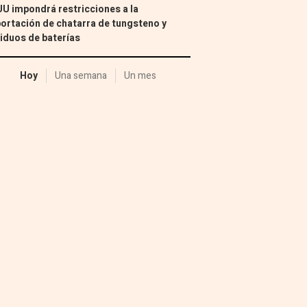
U impondrá restricciones a la
ortación de chatarra de tungsteno y
iduos de baterías
Hoy
Una semana
Un mes