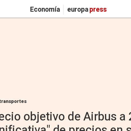
Economía
europa
press
transportes
ecio objetivo de Airbus a
nificativa" de precios en