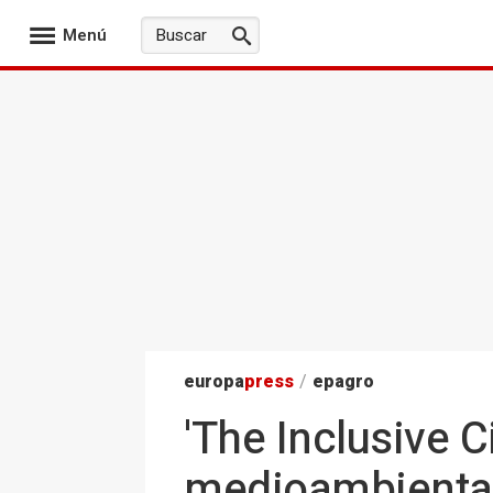
Menú
europa
press
/
epagro
'The Inclusive C
medioambiental