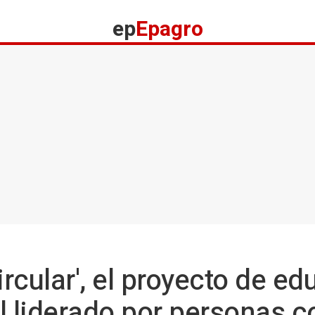
ep
Epagro
ircular', el proyecto de e
 liderado por personas c