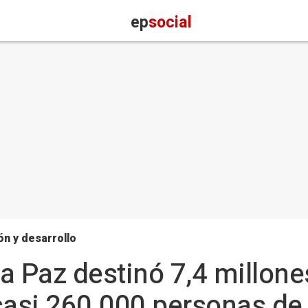
ep
social
n y desarrollo
a Paz destinó 7,4 millon
casi 260.000 personas de 