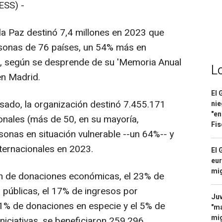
SS) -
 Paz destinó 7,4 millones en 2023 que
rsonas de 76 países, un 54% más en
r, según se desprende de su 'Memoria Anual
L
en Madrid.
El 
sado, la organización destinó 7.455.171
nie
"en
onales (más de 50, en su mayoría,
Fis
sonas en situación vulnerable --un 64%-- y
nternacionales en 2023.
El 
eur
mi
 de donaciones económicas, el 23% de
 públicas, el 17% de ingresos por
Juv
 11% de donaciones en especie y el 5% de
"ma
mig
iniciativas, se beneficiaron 259.296