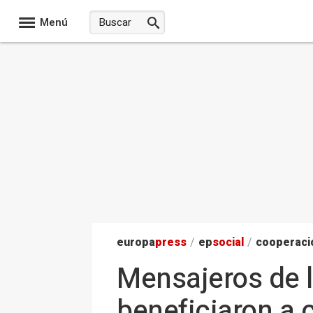
Menú
europa
press
/
ep
social
/
cooperació
Mensajeros de l
beneficiaron a 