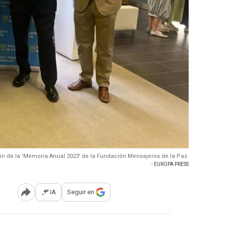
n de la 'Memoria Anual 2023' de la Fundación Mensajeros de la Paz.
- EUROPA PRESS
IA
Seguir en
Abrir opciones para compartir