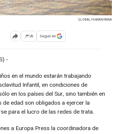
GLOBAL HUMANITARIA
IA
Seguir en
Abrir opciones para compartir
) -
niños en el mundo estarán trabajando
clavitud Infantil, en condiciones de
ólo en los países del Sur, sino también en
 de edad son obligados a ejercer la
rse para el lucro de las redes de trata.
iones a Europa Press la coordinadora de