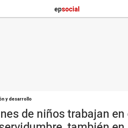
ep
social
n y desarrollo
lones de niños trabajan e
 servidumbre, también en 