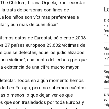
he Children, Liliana Orjuela, tras recordar
L
s la trata de personas con fines de
que los niños son víctimas preferentes e
El 
ctar y aún más de cuantificar".
nie
"en
Fis
últimos datos de Eurostat, sólo entre 2008
los 27 países europeos 23.632 víctimas de
Má
os que se detectan, aquellos judicializados
aco
la 
una víctima", una punta del iceberg porque
la existencia de una cifra mucho mayor.
Reg
mig
e detectar. Todos en algún momento hemos
del
icidad en Europa, pero no sabemos cuántos
ás o menos lo que dejan ver es que
El 
eur
s que son trasladados por toda Europa y
mi