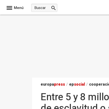
Menú
europa
press
/
ep
social
/
cooperació
Entre 5 y 8 mil
de esclavitud o