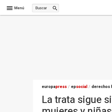
Menú
europa
press
/
ep
social
/
derechos
La trata sigue s
mujeres y niña