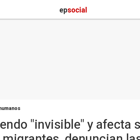
ep
social
 humanos
iendo "invisible" y afecta 
s migrantes, denuncian l