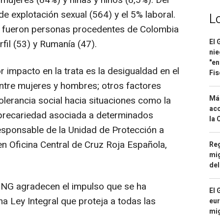
 mujeres (84%) y niñas y niños (8,5%). Del
 de explotación sexual (564) y el 5% laboral.
L
s fueron personas procedentes de Colombia
El 
fil (53) y Rumanía (47).
nie
"en
impacto en la trata es la desigualdad en el
Fis
ntre mujeres y hombres; otros factores
Má
olerancia social hacia situaciones como la
aco
a precariedad asociada a determinados
la 
responsable de la Unidad de Protección a
en Oficina Central de Cruz Roja Española,
Reg
mig
del
ONG agradecen el impulso que se ha
El 
na Ley Integral que proteja a todas las
eur
mi