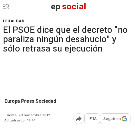
ep
social
IGUALDAD
El PSOE dice que el decreto "no
paraliza ningún desahucio" y
sólo retrasa su ejecución
Europa Press Sociedad
Jueves, 29 noviembre 2012
IA
Seguir en
Actualizado: 14:41
Abrir opciones para comp