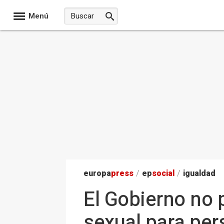
Menú
europa
press
/
ep
social
/
igualdad
El Gobierno no p
sexual para pe