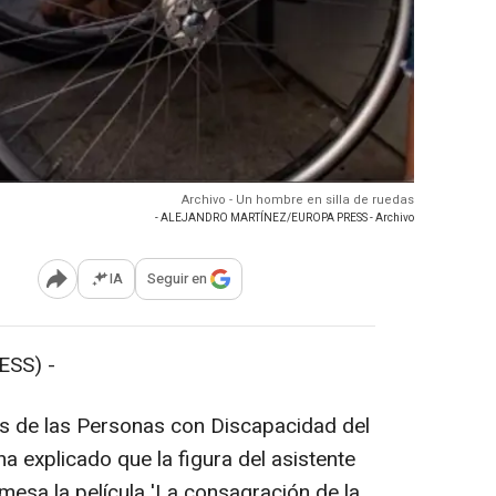
Archivo - Un hombre en silla de ruedas
- ALEJANDRO MARTÍNEZ/EUROPA PRESS - Archivo
IA
Seguir en
Abrir opciones para compartir
SS) -
s de las Personas con Discapacidad del
a explicado que la figura del asistente
mesa la película 'La consagración de la