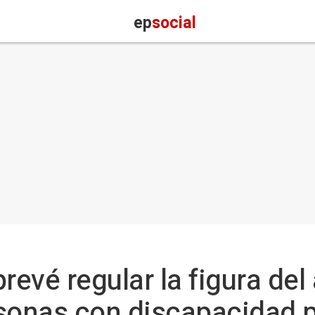
ep
social
revé regular la figura del
rsonas con discapacidad 