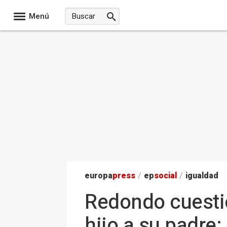
Menú
europa
press
/
ep
social
/
igualdad
Redondo cuesti
hijo a su padre: