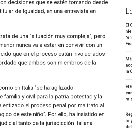
son decisiones que se estén tomando desde
L
titular de Igualdad, en una entrevista en
.
El 
nie
ata de una "situación muy compleja", pero
"en
Fis
 menor nunca va a estar en convivir con un
cido que en el proceso están involucrados
Má
ecordado que ambos son miembros de la
aco
la 
El 
omo en Italia "se ha agilizado
eur
amilia y civil para la patria potestad y la
mi
alentizado el proceso penal por maltrato al
ico de este niño". Por ello, ha insistido en
Reg
mig
dicial tanto de la jurisdicción italiana
del