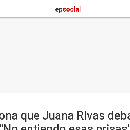
ep
social
ona que Juana Rivas deba
 "No entiendo esas prisas