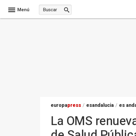
Menú
europa
press
/
esandalucia
/
es anda
La OMS renueva 
de Salud Públi