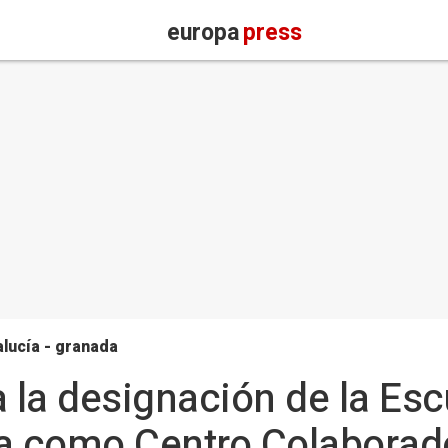
europa
press
lucía - granada
la designación de la Esc
ca como Centro Colaborad