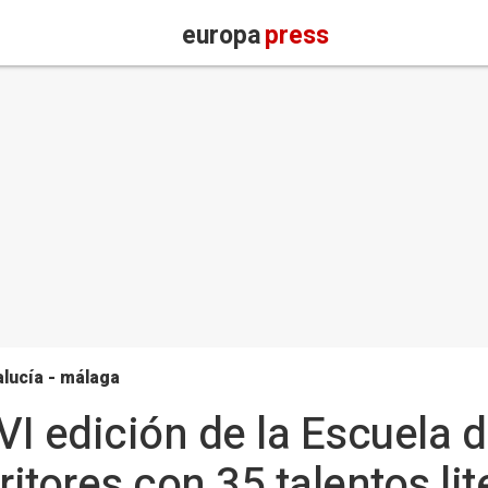
europa
press
lucía - málaga
XVI edición de la Escuela
ritores con 35 talentos lit