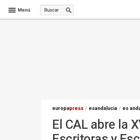
Menú
europa
press
/
esandalucia
/
es anda
El CAL abre la 
Escritoras y Esc