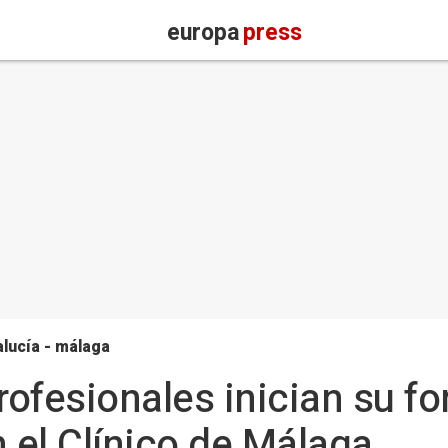
europa
press
lucía - málaga
profesionales inician su 
n el Clínico de Málaga