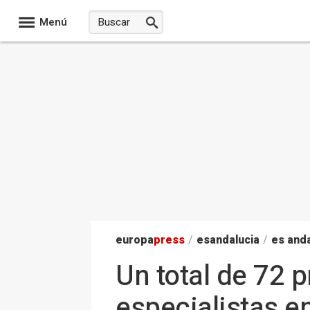
Menú
europa
press
/
esandalucia
/
es anda
Un total de 72 
especialistas e