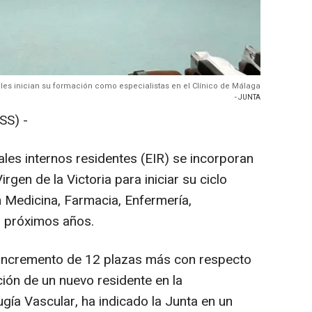
ales inician su formación como especialistas en el Clínico de Málaga
- JUNTA
S) -
les internos residentes (EIR) se incorporan
Virgen de la Victoria para iniciar su ciclo
 Medicina, Farmacia, Enfermería,
s próximos años.
 incremento de 12 plazas más con respecto
ción de un nuevo residente en la
ugía Vascular, ha indicado la Junta en un