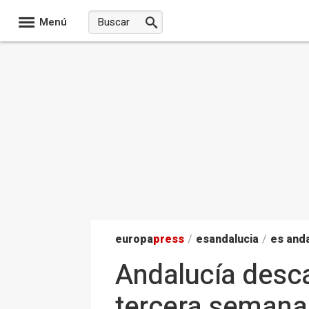
Menú
europa
press
/
esandalucia
/
es anda
Andalucía descar
tercera semana 