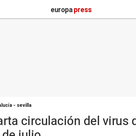
europa
press
lucía - sevilla
ta circulación del virus d
de julio