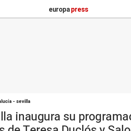
europa
press
lucía - sevilla
lla inaugura su program
es de Teresa Duclós y Sa