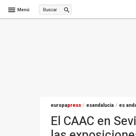
Menú
europa
press
/
esandalucia
/
es anda
El CAAC en Sevi
las exposicion