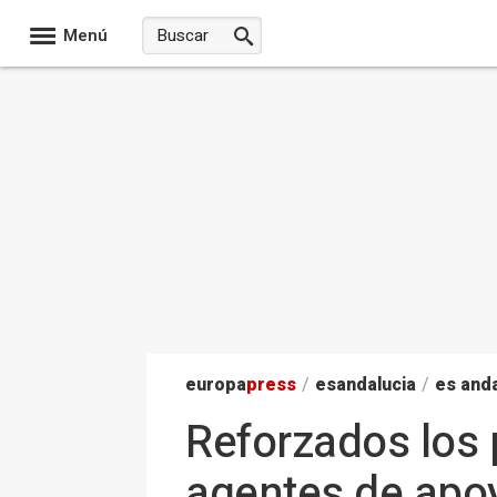
Menú
europa
press
/
esandalucia
/
es anda
Reforzados los 
agentes de apo