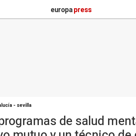
europa
press
lucía - sevilla
programas de salud menta
yo mutuo y un técnico de