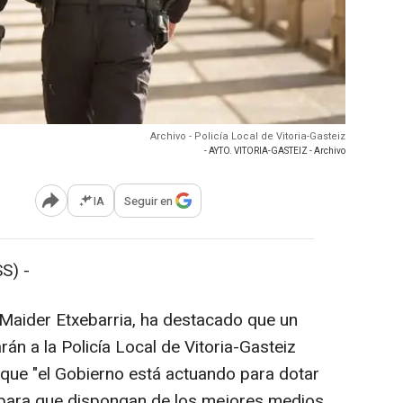
Archivo - Policía Local de Vitoria-Gasteiz
- AYTO. VITORIA-GASTEIZ - Archivo
IA
Seguir en
Abrir opciones para compartir
S) -
, Maider Etxebarria, ha destacado que un
rán a la Policía Local de Vitoria-Gasteiz
 que "el Gobierno está actuando para dotar
 y para que dispongan de los mejores medios