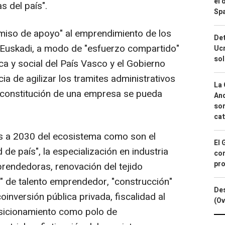
el 
s del país".
Spa
iso de apoyo" al emprendimiento de los
Det
 Euskadi, a modo de "esfuerzo compartido"
Ucr
so
a y social del País Vasco y el Gobierno
a de agilizar los tramites administrativos
La 
la constitución de una empresa se pueda
And
sor
cat
s a 2030 del ecosistema como son el
El 
e país", la especialización en industria
con
pro
prendedoras, renovación del tejido
" de talento emprendedor, "construcción"
Des
oinversión pública privada, fiscalidad al
(Ov
osicionamiento como polo de