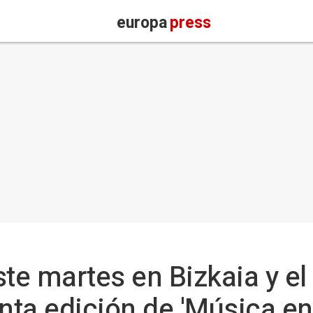
europa
press
ste martes en Bizkaia y el
inta edición de 'Música e