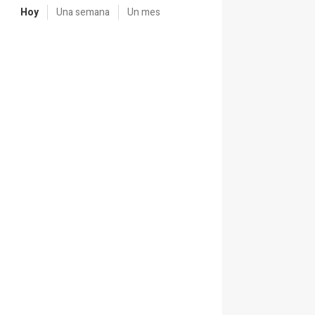
Hoy
Una semana
Un mes