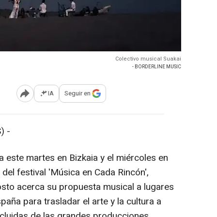
Colectivo musical Suakai
- BORDERLINE MUSIC
IA
Seguir en
Abrir opciones para compartir
) -
la este martes en Bizkaia y el miércoles en
 del festival 'Música en Cada Rincón',
osto acerca su propuesta musical a lugares
aña para trasladar el arte y la cultura a
xcluidas de las grandes producciones