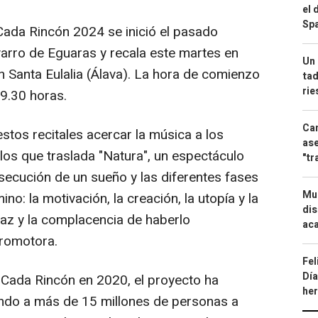
el 
Spa
Cada Rincón 2024 se inició el pasado
varro de Eguaras y recala este martes en
Un 
n Santa Eulalia (Álava). La hora de comienzo
tad
ri
9.30 horas.
Can
stos recitales acercar la música a los
ase
 los que traslada "Natura", un espectáculo
"tr
secución de un sueño y las diferentes fases
Mue
o: la motivación, la creación, la utopía y la
dis
paz y la complacencia de haberlo
aca
promotora.
Fel
Día
 Cada Rincón en 2020, el proyecto ha
he
ando a más de 15 millones de personas a