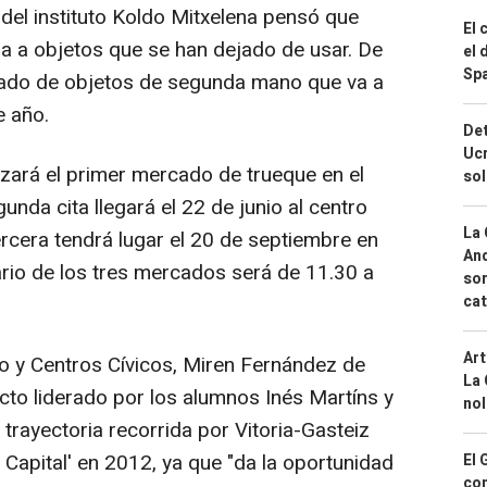
del instituto Koldo Mitxelena pensó que
El 
a a objetos que se han dejado de usar. De
el 
Spa
rcado de objetos de segunda mano que va a
e año.
Det
Ucr
zará el primer mercado de trueque en el
so
unda cita llegará el 22 de junio al centro
La 
tercera tendrá lugar el 20 de septiembre en
And
rario de los tres mercados será de 11.30 a
sor
cat
Art
o y Centros Cívicos, Miren Fernández de
La 
cto liderado por los alumnos Inés Martíns y
nol
 trayectoria recorrida por Vitoria-Gasteiz
Capital' en 2012, ya que "da la oportunidad
El 
con