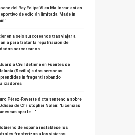
coche del Rey Felipe VI en Mallorca: así es
deportivo de edición limitada 'Made in
in'
ienen a seis surcoreanos tras viajar a
ania para tratar la repatriación de
ldados norcoreanos
Guardia Civil detiene en Fuentes de
alucía (Sevilla) a dos personas
prendidas in fraganti robando
alizadores
uro Pérez-Reverte dicta sentencia sobre
Odisea de Christopher Nolan: "Licencias
anescas aparte..."
Gobierno de España restablece los
troles fronterizos a los viajeros