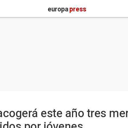
europa
press
 acogerá este año tres m
idos por jóvenes