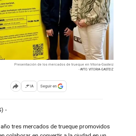
Presentación de los mercados de trueque en Vitoria-Gasteiz
- AYTO. VITORIA-GASTEIZ
IA
Seguir en
Abrir opciones para compartir
) -
te año tres mercados de trueque promovidos
n colaborar en convertir a la ciudad en un