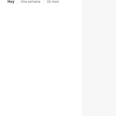
Hoy
Una semana
Un mes