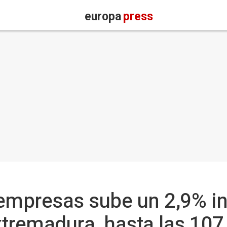
europa
press
empresas sube un 2,9% in
tremadura, hasta las 107