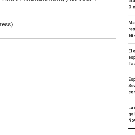
ata
Ole
Mar
ress)
res
en 
El 
esp
Ta
Esp
Sev
con
La 
gal
No