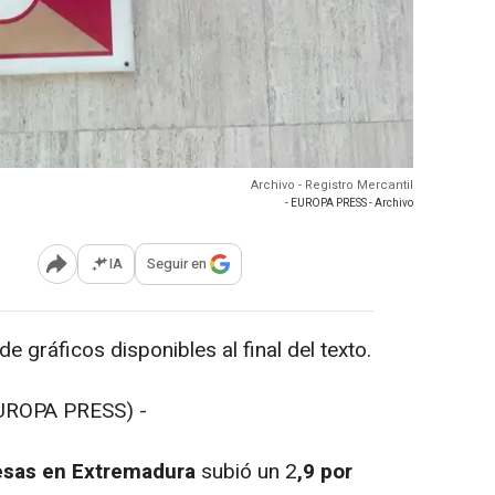
Archivo - Registro Mercantil
- EUROPA PRESS - Archivo
IA
Seguir en
Abrir opciones para compartir
gráficos disponibles al final del texto.
UROPA PRESS) -
esas en Extremadura
subió un 2
,9 por