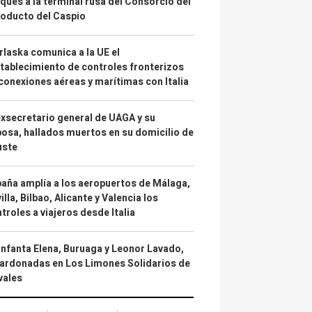
ques a la terminal rusa del Consorcio del
oducto del Caspio
laska comunica a la UE el
tablecimiento de controles fronterizos
conexiones aéreas y marítimas con Italia
exsecretario general de UAGA y su
osa, hallados muertos en su domicilio de
uste
aña amplía a los aeropuertos de Málaga,
illa, Bilbao, Alicante y Valencia los
troles a viajeros desde Italia
infanta Elena, Buruaga y Leonor Lavado,
ardonadas en Los Limones Solidarios de
vales