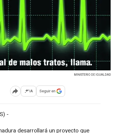
MINISTERIO DE IGUALDAD
IA
Seguir en
Abrir opciones para compartir
) -
emadura desarrollará un proyecto que