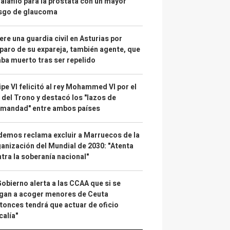
alafilo para la próstata con un mayor
esgo de glaucoma
re una guardia civil en Asturias por
paro de su expareja, también agente, que
ba muerto tras ser repelido
ipe VI felicitó al rey Mohammed VI por el
 del Trono y destacó los "lazos de
rmandad" entre ambos países
emos reclama excluir a Marruecos de la
anización del Mundial de 2030: "Atenta
tra la soberanía nacional"
Gobierno alerta a las CCAA que si se
gan a acoger menores de Ceuta
tonces tendrá que actuar de oficio
calía"