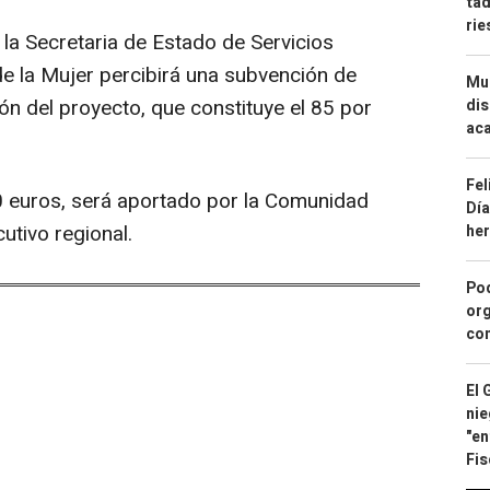
tad
ri
 la Secretaria de Estado de Servicios
 de la Mujer percibirá una subvención de
Mue
ón del proyecto, que constituye el 85 por
dis
aca
Fel
00 euros, será aportado por la Comunidad
Día
utivo regional.
he
Pod
org
con
El 
nie
"en
Fis