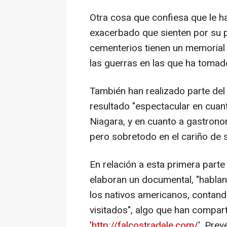
Otra cosa que confiesa que le ha
exacerbado que sienten por su pa
cementerios tienen un memorial 
las guerras en las que ha tomad
También han realizado parte del 
resultado "espectacular en cuant
Niagara, y en cuanto a gastrono
pero sobretodo en el cariño de s
En relación a esta primera part
elaboran un documental, "habla
los nativos americanos, contando
visitados", algo que han compart
'
http://falcostradale.com/
'. Pre