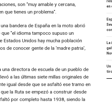
res
ciones, son "muy amable y cercana,
en 
en que tienes un problema".
Esp
Sev
r una bandera de España en la moto abrió
con
e que "el idioma tampoco supuso un
de Estados Unidos hay mucha población
La 
os de conocer gente de la 'madre patria',
gal
No
Un 
 una directora de escuela de un pueblo de
tir
evó a las últimas siete millas originales de
nte igual desde que se asfaltó ese tramo en
 que la Ruta se empezó a construir desde
faltó por completo hasta 1938, siendo la