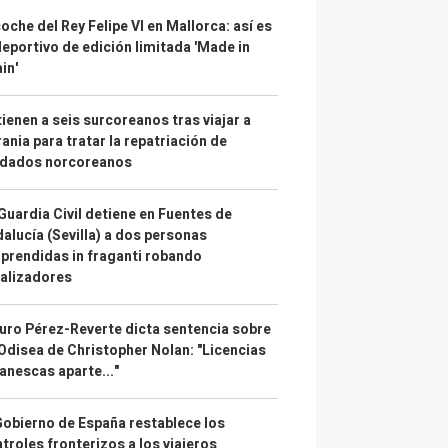
coche del Rey Felipe VI en Mallorca: así es
deportivo de edición limitada 'Made in
in'
ienen a seis surcoreanos tras viajar a
ania para tratar la repatriación de
ldados norcoreanos
Guardia Civil detiene en Fuentes de
alucía (Sevilla) a dos personas
prendidas in fraganti robando
alizadores
uro Pérez-Reverte dicta sentencia sobre
Odisea de Christopher Nolan: "Licencias
anescas aparte..."
Gobierno de España restablece los
troles fronterizos a los viajeros