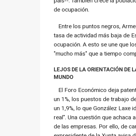
país--. También crece la poblaci
de ocupación.
Entre los puntos negros, Armes
tasa de actividad más baja de Es
ocupación. A esto se une que lo
"mucho más" que a tiempo comp
LEJOS DE LA ORIENTACIÓN DE 
MUNDO
El Foro Económico deja patente
un 1%, los puestos de trabajo d
un 1,9%, lo que González Laxe id
real". Una cuestión que achaca a
de las empresas. Por ello, de ca
expresidente de la Xunta avisa d