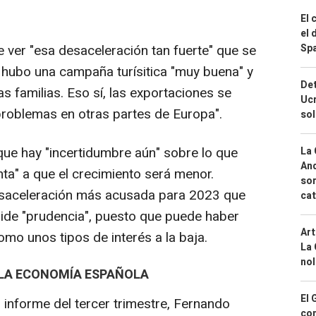
El 
el 
 ver "esa desaceleración tan fuerte" que se
Spa
e hubo una campaña turísitica "muy buena" y
Det
 familias. Eso sí, las exportaciones se
Ucr
problemas en otras partes de Europa".
so
que hay "incertidumbre aún" sobre lo que
La 
And
ta" a que el crecimiento será menor.
sor
esaceleración más acusada para 2023 que
cat
pide "prudencia", puesto que puede haber
Art
como unos tipos de interés a la baja.
La 
nol
 LA ECONOMÍA ESPAÑOLA
El 
 informe del tercer trimestre, Fernando
con