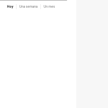
Hoy
Una semana
Un mes