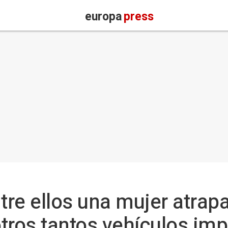
europa
press
tre ellos una mujer atrap
tros tantos vehículos imp