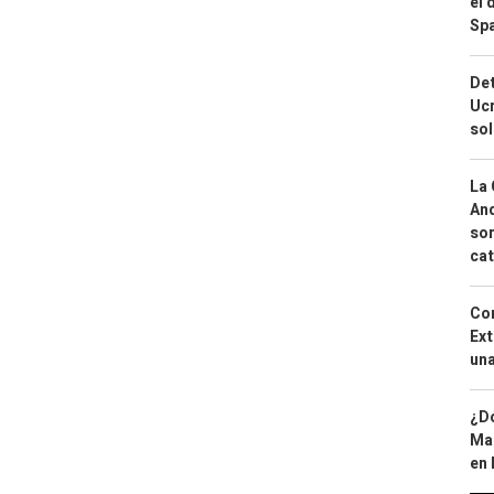
el 
Spa
Det
Ucr
so
La 
And
sor
cat
Cor
Ext
una
¿Dó
Map
en 