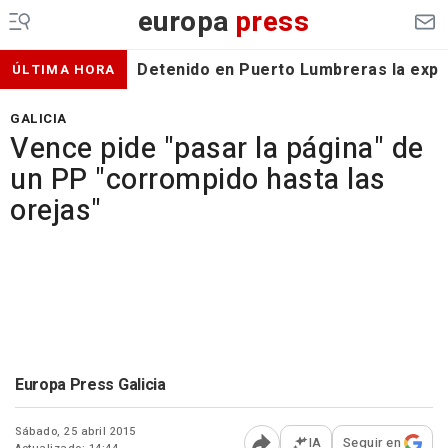
europa
press
Detenido en Puerto Lumbreras la expa
ÚLTIMA HORA
GALICIA
Vence pide "pasar la página" de
un PP "corrompido hasta las
orejas"
Europa Press Galicia
Sábado, 25 abril 2015
IA
Seguir en