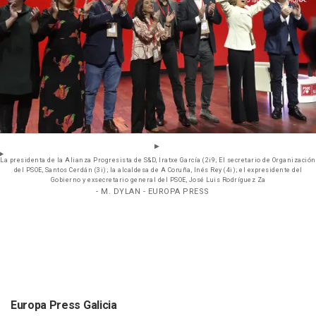
La presidenta de la Alianza Progresista de S&D, Iratxe García (2i9; El secretario de Organización
del PSOE, Santos Cerdán (3i); la alcaldesa de A Coruña, Inés Rey (4i); el expresidente del
Gobierno y exsecretario general del PSOE, José Luis Rodríguez Za
- M. DYLAN - EUROPA PRESS
Europa Press Galicia