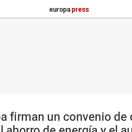
europa
press
a firman un convenio de 
l ahorro de energía y el