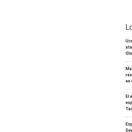
L
Ucr
ata
Ole
Mar
res
en 
El 
esp
Ta
Esp
Sev