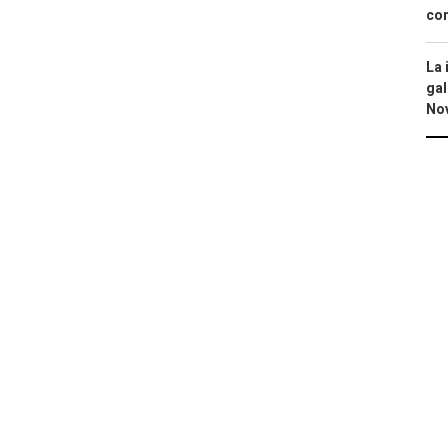
con
La 
gal
No