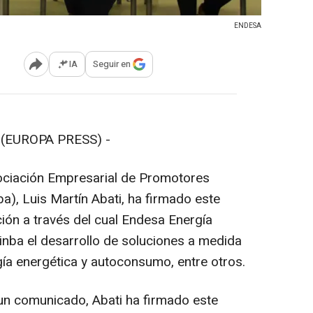
ENDESA
IA
Seguir en
Abrir opciones para compartir
(EUROPA PRESS) -
sociación Empresarial de Promotores
ba), Luis Martín Abati, ha firmado este
ión a través del cual Endesa Energía
inba el desarrollo de soluciones a medida
ía energética y autoconsumo, entre otros.
n comunicado, Abati ha firmado este