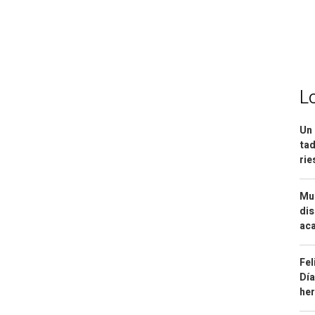
L
Un 
tad
ri
Mue
dis
aca
Fel
Día
he