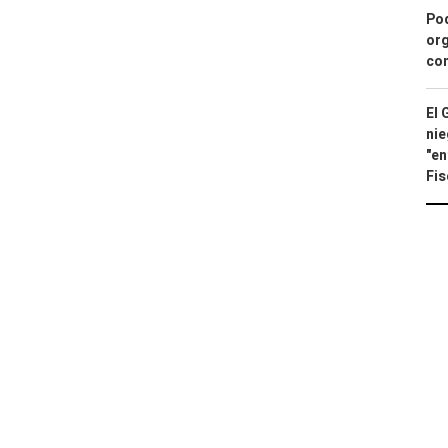
Pod
org
con
El 
nie
"en
Fis