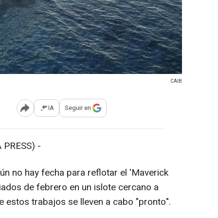
CAIB
IA
Seguir en
Abrir opciones para compartir
 PRESS) -
ún no hay fecha para reflotar el 'Maverick
dos de febrero en un islote cercano a
e estos trabajos se lleven a cabo "pronto".