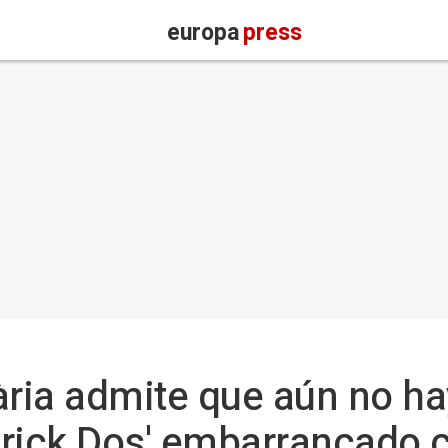
europa
press
ària admite que aún no ha
verick Dos' embarrancado 