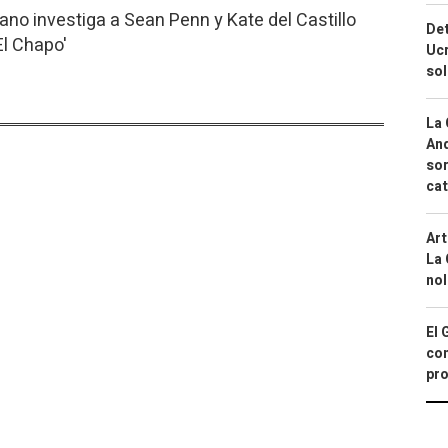
ano investiga a Sean Penn y Kate del Castillo
Det
El Chapo'
Ucr
so
La 
And
sor
cat
Art
La 
nol
El 
con
pro