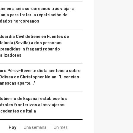
ienen a seis surcoreanos tras viajar a
ania para tratar la repatriación de
ldados norcoreanos
Guardia Civil detiene en Fuentes de
alucía (Sevilla) a dos personas
prendidas in fraganti robando
alizadores
uro Pérez-Reverte dicta sentencia sobre
Odisea de Christopher Nolan: "Licencias
anescas aparte..."
Gobierno de España restablece los
troles fronterizos a los viajeros
cedentes de Italia
Hoy
Una semana
Un mes