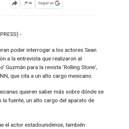
IA
Seguir en
Abrir opciones para compartir
PRESS) -
ran poder interrogar a los actores Sean
ón a la entrevista que realizaron al
o' Guzmán para la revista 'Rolling Stone',
N, que cita a un alto cargo mexicano.
exicanas quieren saber más sobre dónde se
do la fuente, un alto cargo del aparato de
ue el actor estadounidense, también