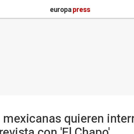
europa
press
 mexicanas quieren inter
evista con 'El Chapo'