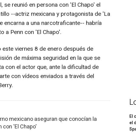
, se reunió en persona con 'El Chapo' el
llo --actriz mexicana y protagonista de 'La
que encarna a una narcotraficante-- habría
o a Penn con 'El Chapo'.
o este viernes 8 de enero después de
risión de máxima seguridad en la que se
 con el actor que, ante la dificultad de
arte con vídeos enviados a través del
erry.
L
El 
erno mexicano aseguran que conocían la
el 
n con 'El Chapo'
Spa