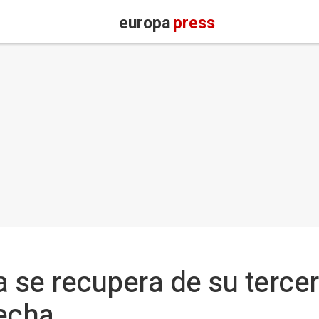
europa
press
a se recupera de su terce
recha