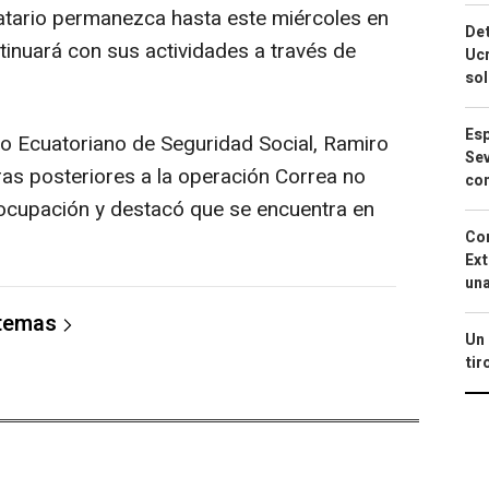
tario permanezca hasta este miércoles en
Det
tinuará con sus actividades a través de
Ucr
so
Esp
ituto Ecuatoriano de Seguridad Social, Ramiro
Sev
ras posteriores a la operación Correa no
con
ocupación y destacó que se encuentra en
Cor
Ext
una
 temas
Un 
tir