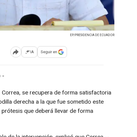
EP/PRESIDENCIA DE ECUADOR
IA
Seguir en
Abrir opciones para compartir
 -
 Correa, se recupera de forma satisfactoria
odilla derecha a la que fue sometido este
a prótesis que deberá llevar de forma
 de la intervención, explicó que Correa --